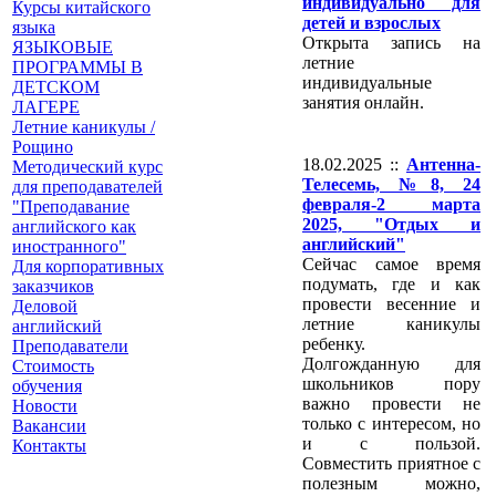
индивидуально для
Курсы китайского
детей и взрослых
языка
Открыта запись на
ЯЗЫКОВЫЕ
летние
ПРОГРАММЫ В
индивидуальные
ДЕТСКОМ
занятия онлайн.
ЛАГЕРЕ
Летние каникулы /
Рощино
18.02.2025 ::
Антенна-
Методический курс
Телесемь, №8, 24
для преподавателей
февраля-2 марта
"Преподавание
2025, "Отдых и
английского как
английский"
иностранного"
Сейчас самое время
Для корпоративных
подумать, где и как
заказчиков
провести весенние и
Деловой
летние каникулы
английский
ребенку.
Преподаватели
Долгожданную для
Стоимость
школьников пору
обучения
важно провести не
Новости
только с интересом, но
Вакансии
и с пользой.
Контакты
Совместить приятное с
полезным можно,