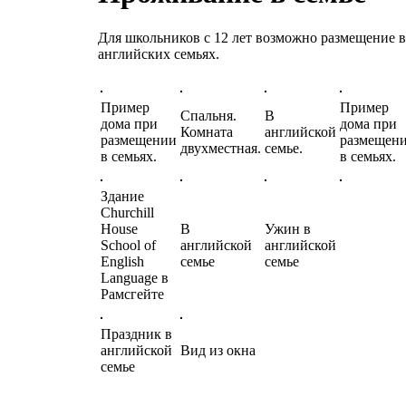
Для школьников с 12 лет возможно размещение в
английских семьях.
Пример
Пример
Спальня.
В
дома при
дома при
Комната
английской
размещении
размещен
двухместная.
семье.
в семьях.
в семьях.
Здание
Churchill
House
В
Ужин в
School of
английской
английской
English
семье
семье
Language в
Рамсгейте
Праздник в
английской
Вид из окна
семье