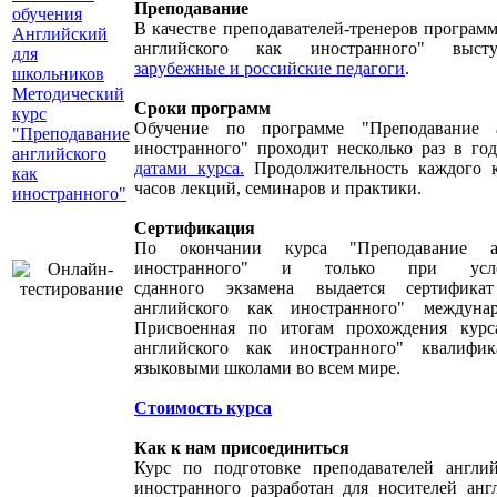
Преподавание
обучения
В качестве преподавателей-тренеров програм
Английский
английского как иностранного" выст
для
зарубежные и российские педагоги
.
школьников
Методический
Сроки программ
курс
Обучение по программе "Преподавание а
"Преподавание
иностранного" проходит несколько раз в го
английского
датами курса.
Продолжительность каждого к
как
часов лекций, семинаров и практики.
иностранного"
Сертификация
По окончании курса "Преподавание а
иностранного" и только при усл
сданного экзамена выдается сертификат
английского как иностранного" междунар
Присвоенная по итогам прохождения курс
английского как иностранного" квалифик
языковыми школами во всем мире.
Стоимость курса
Как к нам присоединиться
Курс по подготовке преподавателей англи
иностранного разработан для носителей анг