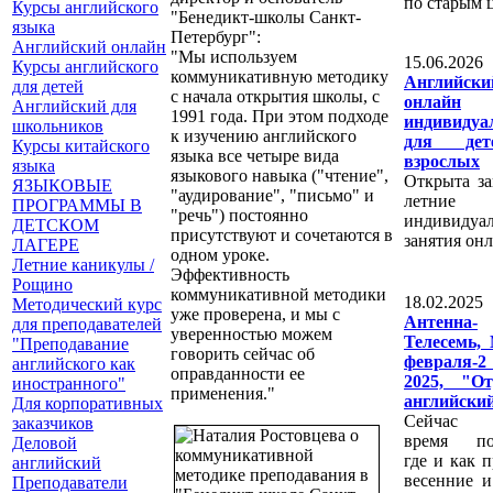
по старым 
Курсы английского
"Бенедикт-школы Санкт-
языка
Петербург":
Английский онлайн
"Мы используем
15.06.2
Курсы английского
коммуникативную методику
Английски
для детей
с начала открытия школы, с
онлайн
Английский для
1991 года. При этом подходе
индивидуа
школьников
к изучению английского
для де
Курсы китайского
языка все четыре вида
взрослых
языка
языкового навыка ("чтение",
Открыта за
ЯЗЫКОВЫЕ
"аудирование", "письмо" и
летние
ПРОГРАММЫ В
"речь") постоянно
индивидуа
ДЕТСКОМ
присутствуют и сочетаются в
занятия онл
ЛАГЕРЕ
одном уроке.
Летние каникулы /
Эффективность
Рощино
коммуникативной методики
18.02.2
Методический курс
уже проверена, и мы с
Антенна-
для преподавателей
уверенностью можем
Телесемь,
"Преподавание
говорить сейчас об
февраля-2
английского как
оправданности ее
2025, "О
иностранного"
применения."
английски
Для корпоративных
Сейчас 
заказчиков
время под
Деловой
где и как 
английский
весенние и
Преподаватели