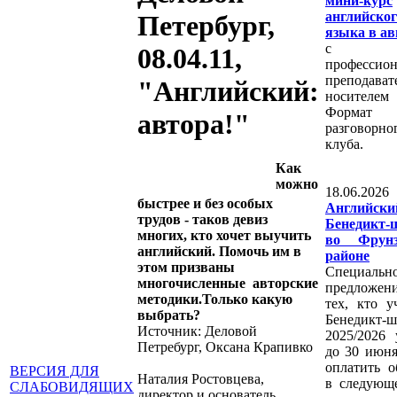
мини-курс
английског
Петербург,
языка в ав
с
08.04.11,
профессио
преподават
"Английский:
носителем
Формат
автора!"
разговорно
клуба.
Как
можно
18.06.2
быстрее и без особых
Английс
трудов - таков девиз
Бенедикт-
многих, кто хочет выучить
во Фрунз
английский. Помочь им в
районе
этом призваны
Специальн
многочисленные авторские
предложен
методики.Только какую
тех, кто у
выбрать?
Бенедикт-ш
Источник: Деловой
2025/2026 
Петребург, Оксана Крапивко
до 30 июн
оплатить о
ВЕРСИЯ ДЛЯ
Наталия Ростовцева,
в следующ
СЛАБОВИДЯЩИХ
директор и основатель