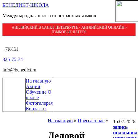
БЕНЕДИКТ-ШКОЛА
Международная школа иностранных языков
АНГЛИЙСКИЙ В САНКТ-ПЕТЕРБУРГЕ • АНГЛИЙСКИЙ ОНЛАЙН •
ЯЗЫКОВЫЕ ЛАГЕРЯ
+7(812)
325-75-74
info@benedict.ru
На главную
Акции
Обучение
О
школе
Фотогалерея
Контакты
На главную
»
Пресса о нас
»
15.07.2026
запись
школьни
Деловой