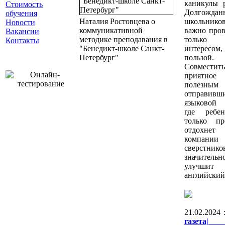
каникулы р
Стоимость
Долгождан
обучения
Наталия Ростовцева о
школьнико
Новости
коммуникативной
важно пров
Вакансии
методике преподавания в
толь
Контакты
"Бенедикт-школе Санкт-
интересом,
Петербург"
пользой.
Совместить
приятн
полезным 
отправив
языковой 
где ребе
только пр
отдохн
компании
сверстнико
значительн
улучшит
английский
21.02.2024 
газета|