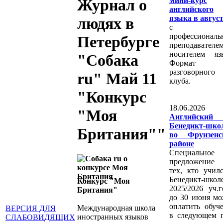
мини-курс
Журнал о
английского
языка в авгус
людях в
с
профессионал
Петербурге
преподавателем
носителем яз
"Собака
Формат
разговорного
ru" Май 11
клуба.
"Конкурс
18.06.2026
"Моя
Английски
Бенедикт-шко
Британия""
во Фрунзенс
районе
Специальное
предложение 
тех, кто учил
Бенедикт-школ
Конкурс "Моя
2025/2026 уч.г
Британия"
до 30 июня м
оплатить обуч
Международная школа
ВЕРСИЯ ДЛЯ
в следующем 
иностранных языков
СЛАБОВИДЯЩИХ