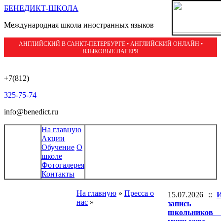
БЕНЕДИКТ-ШКОЛА
Международная школа иностранных языков
АНГЛИЙСКИЙ В САНКТ-ПЕТЕРБУРГЕ • АНГЛИЙСКИЙ ОНЛАЙН •
ЯЗЫКОВЫЕ ЛАГЕРЯ
+7(812)
325-75-74
info@benedict.ru
На главную
Акции
Обучение
О
школе
Фотогалерея
Контакты
На главную
»
Пресса о
15.07.2026 ::
И
нас
»
запись
школьников