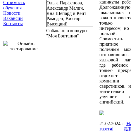
каникулы ребе
Стоимость
Долгожданную
обучения
школьников п
Новости
важно провест
Вакансии
только
Контакты
интересом, но
Cобака.ru о конкурсе
пользой.
"Моя Британия"
Совместить
приятное
полезным мож
отправившис
языковой лаг
где ребенок
только прекр
отдохнет
компании
сверстников, 
значительно
улучшит с
английский.
21.02.2024 ::
Н
газета| Д