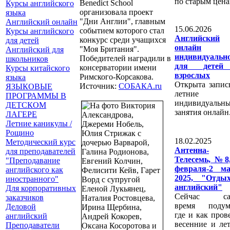
по старым цена
Benedict School
Курсы английского
организовала проект
языка
"Дни Англии", главным
Английский онлайн
15.06.2026
событием которого стал
Курсы английского
Английский
конкурс среди учащихся
для детей
онлайн
"Моя Британия".
Английский для
индивидуальн
Победителей наградили в
школьников
для дете
консерватории имени
Курсы китайского
взрослых
Римского-Корсакова.
языка
Открыта запис
Источник:
СОБАКА.ru
ЯЗЫКОВЫЕ
летние
ПРОГРАММЫ В
индивидуальн
ДЕТСКОМ
занятия онлайн
ЛАГЕРЕ
Летние каникулы /
Рощино
18.02.2025
Методический курс
Антенна-
для преподавателей
Телесемь, №8
"Преподавание
февраля-2 ма
английского как
2025, "Отды
иностранного"
английский"
Для корпоративных
Сейчас са
заказчиков
время подума
Деловой
где и как пров
английский
весенние и ле
Преподаватели