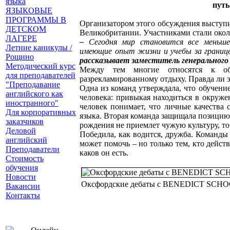
языка
путь
ЯЗЫКОВЫЕ
ПРОГРАММЫ В
Организатором этого обсуждения высту
ДЕТСКОМ
Великобритании. Участниками стали около
ЛАГЕРЕ
–
Сегодня мир становится все меньше
Летние каникулы /
имеющие опыт жизни и учебы за границе
Рощино
рассказывает заместитель генерального
Методический курс
Между тем многие относятся к о
для преподавателей
разрекламированному отдыху. Правда ли э
"Преподавание
Одна из команд утверждала, что обучени
английского как
человека: привыкая находиться в окруж
иностранного"
человек понимает, что личные качества 
Для корпоративных
языка. Вторая команда защищала позицию 
заказчиков
рождения не приемлет чужую культуру, то
Деловой
Победила, как водится, дружба. Команды 
английский
может помочь – но только тем, кто дейс
Преподаватели
каков он есть.
Стоимость
обучения
Новости
Оксфордские дебаты с BENEDICT SCH
Вакансии
Контакты