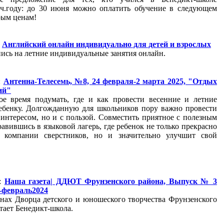
уч.году: до 30 июня можно оплатить обучение в следующем
рым ценам!
:
Английский онлайн индивидуально для детей и взрослых
ись на летние индивидуальные занятия онлайн.
:
Антенна-Телесемь, №8, 24 февраля-2 марта 2025, "Отдых
ий"
ое время подумать, где и как провести весенние и летние
ебенку. Долгожданную для школьников пору важно провести
 интересом, но и с пользой. Совместить приятное с полезным
авившись в языковой лагерь, где ребенок не только прекрасно
 компании сверстников, но и значительно улучшит свой
.
::
Наша газета| ДДЮТ Фрунзенского района, Выпуск № 3
ь-февраль2024
енах Дворца детского и юношеского творчества Фрунзенского
тает Бенедикт-школа.