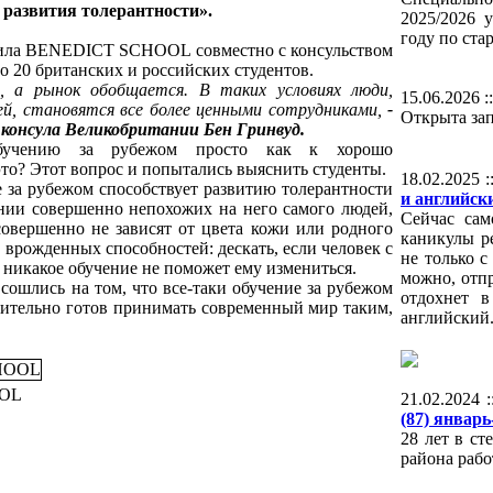
 развития толерантности».
2025/2026 
году по ста
пила BENEDICT SCHOOL совместно с консульством
 20 британских и российских студентов.
, а рынок обобщается. В таких условиях люди,
15.06.2026 :
й, становятся все более ценными сотрудниками,
-
Открыта зап
 консула Великобритании Бен Гринвуд.
бучению за рубежом просто как к хорошо
то? Этот вопрос и попытались выяснить студенты.
18.02.2025 :
е за рубежом способствует развитию толерантности
и английск
ении совершенно непохожих на него самого людей,
Сейчас сам
совершенно не зависят от цвета кожи или родного
каникулы р
врожденных способностей: дескать, если человек с
не только с
 никакое обучение не поможет ему измениться.
можно, отпр
сошлись на том, что все-таки обучение за рубежом
отдохнет в
твительно готов принимать современный мир таким,
английский
OOL
21.02.2024 
(87) январ
28 лет в ст
района рабо