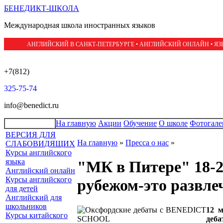
БЕНЕДИКТ-ШКОЛА
Международная школа иностранных языков
АНГЛИЙСКИЙ В САНКТ-ПЕТЕРБУРГЕ • АНГЛИЙСКИЙ ОНЛАЙН • Я
+7(812)
325-75-74
info@benedict.ru
На главную
Акции
Обучение
О школе
Фотогале
ВЕРСИЯ ДЛЯ
На главную
»
Пресса о нас
»
СЛАБОВИДЯЩИХ
Курсы английского
языка
"МК в Питере" 18-25
Английский онлайн
Курсы английского
рубежом-это развле
для детей
Английский для
школьников
12 
Курсы китайского
деб