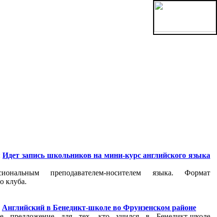
:
Идет запись школьников на мини-курс английского языка
иональным преподавателем-носителем языка. Формат
о клуба.
:
Английский в Бенедикт-школе во Фрунзенском районе
ое предложение для тех, кто учился в Бенедикт-школе