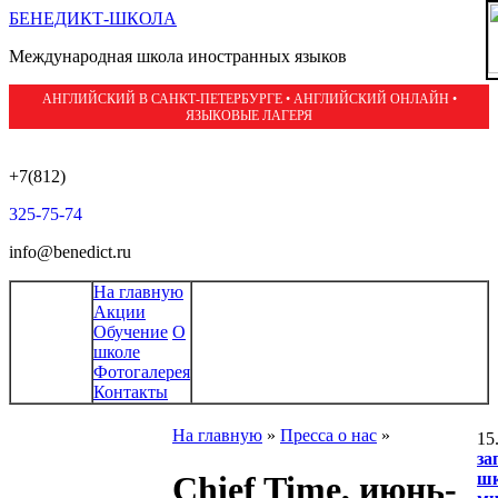
БЕНЕДИКТ-ШКОЛА
Международная школа иностранных языков
АНГЛИЙСКИЙ В САНКТ-ПЕТЕРБУРГЕ • АНГЛИЙСКИЙ ОНЛАЙН •
ЯЗЫКОВЫЕ ЛАГЕРЯ
+7(812)
325-75-74
info@benedict.ru
На главную
Акции
Обучение
О
школе
Фотогалерея
Контакты
На главную
»
Пресса о нас
»
15
за
ш
Chief Time, июнь-