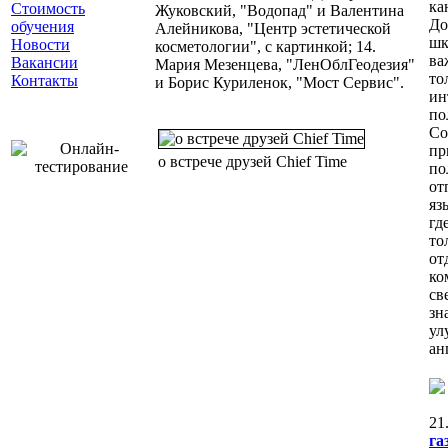
ка
Стоимость
Жуковский, "Водопад" и Валентина
До
обучения
Алейникова, "Центр эстетической
шк
Новости
косметологии", с картинкой; 14.
ва
Вакансии
Мария Мезенцева, "ЛенОблГеодезия"
т
Контакты
и Борис Куриленок, "Мост Сервис".
ин
по
Со
п
о встрече друзей Chief Time
по
о
яз
г
то
о
ко
св
зн
у
ан
21
г