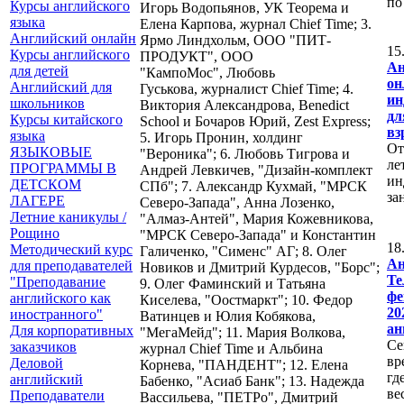
по
Курсы английского
Игорь Водопьянов, УК Теорема и
языка
Елена Карпова, журнал Chief Time; 3.
Английский онлайн
Ярмо Линдхольм, ООО "ПИТ-
1
Курсы английского
ПРОДУКТ", ООО
Ан
для детей
"КампоМос", Любовь
он
Английский для
Гуськова, журналист Сhief Time; 4.
ин
школьников
Виктория Александрова, Benedict
д
Курсы китайского
School и Бочаров Юрий, Zest Express;
вз
языка
5. Игорь Пронин, холдинг
От
ЯЗЫКОВЫЕ
"Вероника"; 6. Любовь Тигрова и
ле
ПРОГРАММЫ В
Андрей Левкичев, "Дизайн-комплект
ин
ДЕТСКОМ
СПб"; 7. Александр Кухмай, "МРСК
за
ЛАГЕРЕ
Северо-Запада", Анна Лозенко,
Летние каникулы /
"Алмаз-Антей", Мария Кожевникова,
Рощино
"МРСК Северо-Запада" и Константин
1
Методический курс
Галиченко, "Сименс" АГ; 8. Олег
Ан
для преподавателей
Новиков и Дмитрий Курдесов, "Борс";
Те
"Преподавание
9. Олег Фаминский и Татьяна
фе
английского как
Киселева, "Оостмаркт"; 10. Федор
2
иностранного"
Ватинцев и Юлия Кобякова,
ан
Для корпоративных
"МегаМейд"; 11. Мария Волкова,
С
заказчиков
журнал Chief Time и Альбина
вр
Деловой
Корнева, "ПАНДЕНТ"; 12. Елена
гд
английский
Бабенко, "Асиаб Банк"; 13. Надежда
ве
Преподаватели
Вассильева, "ПЕТРо", Дмитрий