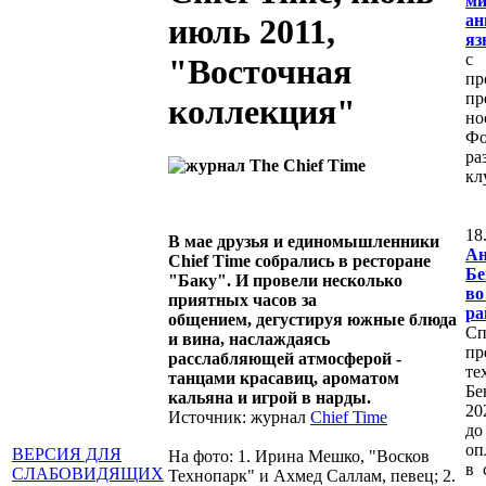
ми
ан
июль 2011,
яз
с
"Восточная
пр
пр
коллекция"
но
Фо
ра
кл
1
В мае друзья и единомышленники
А
Chief Time собрались в ресторане
Бе
"Баку". И провели несколько
в
приятных часов за
ра
общением, дегустируя южные блюда
Сп
и вина, наслаждаясь
пр
расслабляющей атмосферой -
те
танцами красавиц, ароматом
Бе
кальяна и игрой в нарды.
20
Источник: журнал
Chief Time
до
оп
ВЕРСИЯ ДЛЯ
На фото: 1. Ирина Мешко, "Восков
в 
СЛАБОВИДЯЩИХ
Технопарк" и Ахмед Саллам, певец; 2.