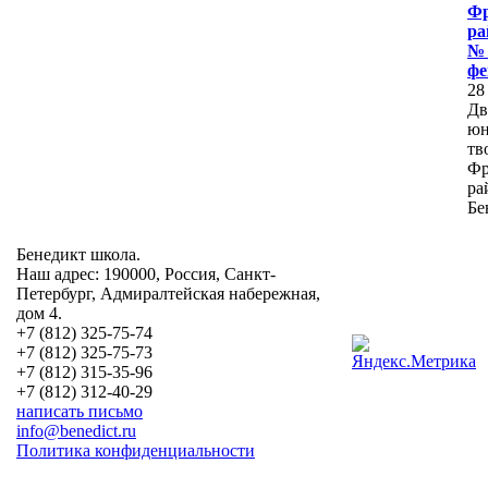
Фр
р
№ 
фе
28
Дв
юн
тв
Фр
ра
Бе
Бенедикт школа.
Наш адрес: 190000, Россия, Санкт-
Петербург, Адмиралтейская набережная,
дом 4.
+7 (812) 325-75-74
+7 (812) 325-75-73
+7 (812) 315-35-96
+7 (812) 312-40-29
написать письмо
info@benedict.ru
Политика конфиденциальности