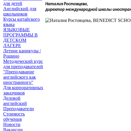
для детей
Наталия Ростовцева,
Английский для
директор международной школы иностра
школьников
Курсы китайского
языка
ЯЗЫКОВЫЕ
ПРОГРАММЫ В
ДЕТСКОМ
ЛАГЕРЕ
Летние каникулы /
Рощино
Методический курс
для преподавателей
"Преподавание
английского как
иностранного"
Для корпоративных
заказчиков
Деловой
английский
Преподаватели
Стоимость
обучения
Новости
Вакансии