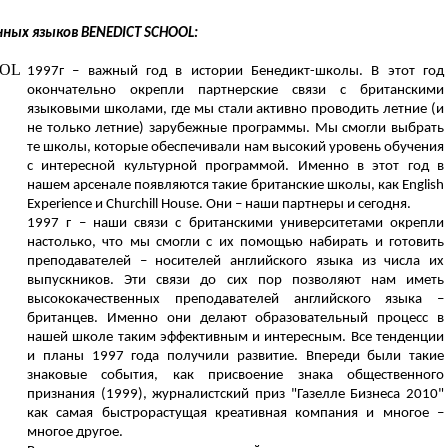
нных языков
BENEDICT
SCHOOL
:
1997г – важный год в истории Бенедикт-школы. В этот год
окончательно окрепли партнерские связи с британскими
языковыми школами, где мы стали активно проводить летние (и
не только летние) зарубежные программы. Мы смогли выбрать
те школы, которые обеспечивали нам высокий уровень обучения
с интересной культурной программой. Именно в этот год в
нашем арсенале появляются такие британские школы, как
English
Experience
и
Churchill
House
. Они – наши партнеры и сегодня.
1997 г – наши связи с британскими университетами окрепли
настолько, что мы смогли с их помощью набирать и готовить
преподавателей – носителей английского языка из числа их
выпускников. Эти связи до сих пор позволяют нам иметь
высококачественных преподавателей английского языка –
британцев. Именно они делают образовательный процесс в
нашей школе таким эффективным и интересным. Все тенденции
и планы 1997 года получили развитие. Впереди были такие
знаковые события, как присвоение знака общественного
признания (1999), журналистский приз "Газелле Бизнеса 2010"
как самая быстрорастущая креативная компания и многое –
многое другое.