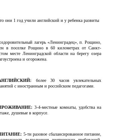
что они 1 год учили английский и у ребенка развиты
оздоровительный лагерь «Ленинградец»​, п. Рощино,
жен в поселке Рощино в 60 километрах от Санкт-
том месте Ленинградской области на берегу озера
агоустроена и огорожена.
АНГЛИЙСКИЙ:
более 30 часов увлекательных
занятий с иностранным и российским педагогами.
ПРОЖИВАНИЕ:
3-4-местные комнаты, удобства на
этаже, душевые в корпусе.
ПИТАНИЕ:
5-ти разовое сбалансированное питание,
возможность выполнения диетических требований.