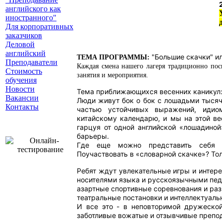
английского как
иностранного"
Для корпоративных
заказчиков
Деловой
английский
"Большие скачки" ил
ТЕМА ПРОГРАММЫ:
Преподаватели
Каждая смена нашего лагеря традиционно пос
Стоимость
занятия и мероприятия.
обучения
Новости
Тема приближающихся весенних каникул
Вакансии
Люди живут бок о бок с лошадьми тысячи
Контакты
частью устойчивых выражений, идио
китайскому календарю, и мы на этой ве
гарцуя от одной
английской «лошадиной
барьеры.
Где еще можно представить себя к
Поучаствовать в «словарной скачке»? Тол
Ребят ждут увлекательные игры и интер
носителями языка и русскоязычными пед
азартные спортивные соревнования и ра
театральные постановки и интеллектуаль
И все это - в неповторимой дружеской
заботливые вожатые и отзывчивые препо