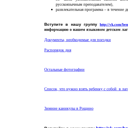
русскоязычным преподавателем),
развлекательная программа – в течение д
Вступите в нашу группу
http://vk.com/ben
информацию о нашем языковом детском лаг
Документы, необходимые для поездки
Распорядок дня
Остальные фотографии
Список, что нужно взять ребенку с собой в лаг
Зимние каникулы в Рощино