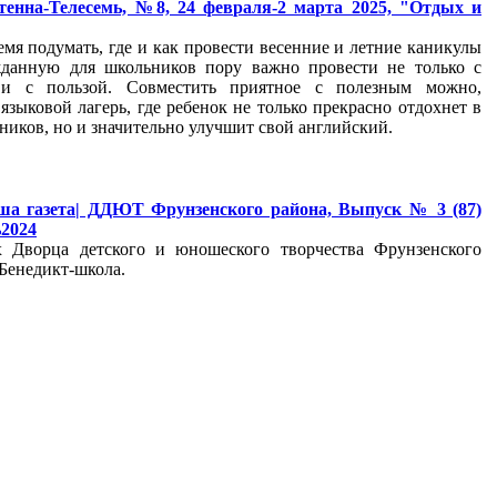
тенна-Телесемь, №8, 24 февраля-2 марта 2025, "Отдых и
емя подумать, где и как провести весенние и летние каникулы
жданную для школьников пору важно провести не только с
 и с пользой. Совместить приятное с полезным можно,
языковой лагерь, где ребенок не только прекрасно отдохнет в
ников, но и значительно улучшит свой английский.
ша газета| ДДЮТ Фрунзенского района, Выпуск № 3 (87)
2024
х Дворца детского и юношеского творчества Фрунзенского
 Бенедикт-школа.