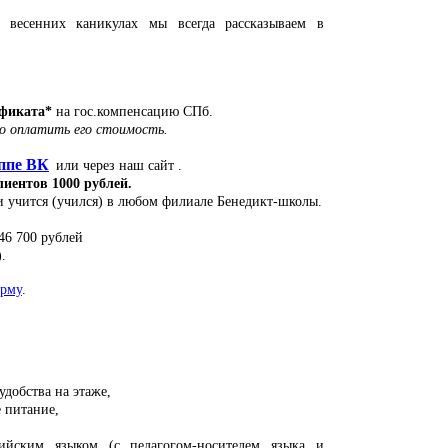
весенних каникулах мы всегда рассказываем в
ификата*
на гос.компенсацию СПб.
о оплатить его стоимость.
ппе ВК
или через наш сайт .
иентов 1000 рублей.
ли учится (учился) в любом филиале Бенедикт-школы.
6 700 рублей
.
рму
.
удобства на этаже,
е питание,
лийским языком (с педагогом-носителем языка и