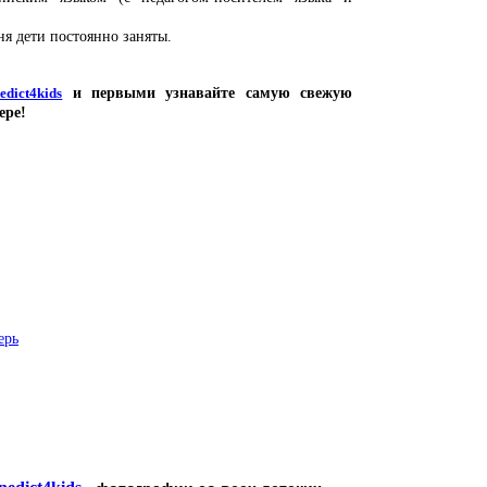
ня дети постоянно заняты.
edict4kids
и первыми узнавайте самую свежую
ере!
ерь