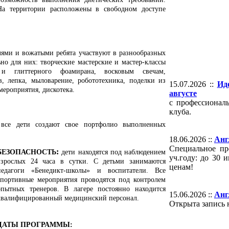
На территории расположены в свободном доступе
лями и вожатыми ребята участвуют в разнообразных
но для них: творческие мастерские и мастер-классы
и глиттерного фоамирана, восковым свечам,
в, лепка, мыловарение, робототехника, поделки из
15.07.2026 ::
Ид
мероприятия, дискотека.
августе
с профессионал
клуба.
все дети создают свое портфолио выполненных
18.06.2026 ::
Анг
Специальное пр
:
Б
ЕЗОПАСНОСТЬ
дети находятся под наблюдением
уч.году: до 30
взрослых 24 часа в сутки. С детьми занимаются
ценам!
педагоги «Бенедикт-школы» и воспитатели. Все
спортивные мероприятия проводятся под контролем
опытных тренеров. В лагере постоянно находится
15.06.2026 ::
Анг
квалифицированный медицинский персонал.
Открыта запись 
ДАТЫ ПРОГРАММЫ: