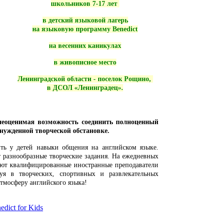
школьников 7-17 лет
в детский языковой лагерь
на языковую программу Benedict
на весенних каникулах
в живописное место
Ленинградской области - поселок Рощино,
в ДСОЛ «Ленинградец»​.
неоценимая возможность соединить полноценный
инужденной творческой обстановке.
ть у детей навыки общения на английском языке.
 разнообразные творческие задания. На ежедневных
ают квалифицированные иностранные преподаватели
уя в творческих, спортивных и развлекательных
тмосферу английского языка!
dict for Kids