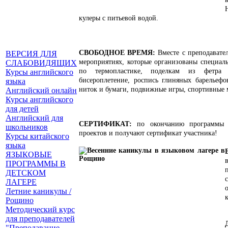
кулеры с питьевой водой.
СВОБОДНОЕ ВРЕМЯ:
Вместе с преподавате
ВЕРСИЯ ДЛЯ
мероприятиях, которые организованы специаль
СЛАБОВИДЯЩИХ
по термопластике, поделкам из фетра 
Курсы английского
бисероплетение, роспись глиняных барельефо
языка
ниток и бумаги
, подвижные игры, спортивные 
Английский онлайн
Курсы английского
для детей
Английский для
СЕРТИФИКАТ:
по окончанию программы 
школьников
проектов и получают сертификат участника!
Курсы китайского
языка
ЯЗЫКОВЫЕ
ПРОГРАММЫ В
ДЕТСКОМ
ЛАГЕРЕ
Летние каникулы /
Рощино
Методический курс
для преподавателей
"Преподавание