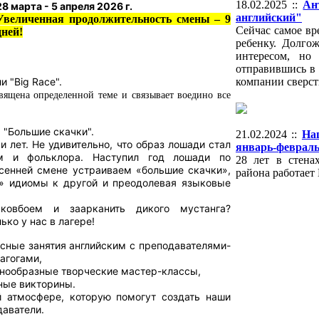
18.02.2025 ::
Ан
28 марта - 5 апреля 2026 г.
английский"
Увеличенная продолжительность смены – 9
Сейчас самое вр
дней!
ребенку. Долго
интересом, но
отправившись в 
и "Big Race".
компании сверст
вящена определенной теме и связывает воедино все
:
"Большие скачки".
21.02.2024 ::
На
 лет. Не удивительно, что образ лошади стал
январь-февраль
м и фольклора. Наступил год лошади по
28 лет в стена
сенней смене устраиваем «большие скачки»,
района работает
» идиомы к другой и преодолевая языковые
овбоем и заарканить дикого мустанга?
ько у нас в лагере!
есные занятия английским с преподавателями-
агогами,
знообразные творческие мастер-классы,
ные викторины.
 атмосфере, которую помогут создать наши
даватели.