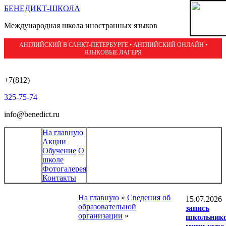
БЕНЕДИКТ-ШКОЛА
Международная школа иностранных языков
АНГЛИЙСКИЙ В САНКТ-ПЕТЕРБУРГЕ • АНГЛИЙСКИЙ ОНЛАЙН •
ЯЗЫКОВЫЕ ЛАГЕРЯ
+7(812)
325-75-74
info@benedict.ru
На главную
Акции
Обучение
О
школе
Фотогалерея
Контакты
На главную
»
Сведения об
15.07.2026
образовательной
запись
организации
»
школьни