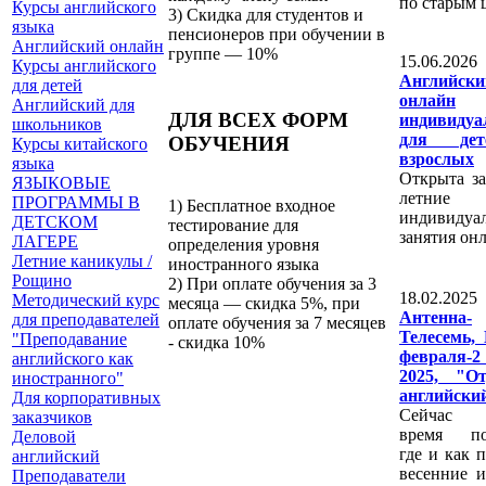
по старым 
Курсы английского
3) Скидка для студентов и
языка
пенсионеров при обучении в
Английский онлайн
группе — 10%
15.06.2
Курсы английского
Английски
для детей
онлайн
Английский для
ДЛЯ ВСЕХ ФОРМ
индивидуа
школьников
для де
ОБУЧЕНИЯ
Курсы китайского
взрослых
языка
Открыта за
ЯЗЫКОВЫЕ
летние
ПРОГРАММЫ В
1) Бесплатное входное
индивидуа
ДЕТСКОМ
тестирование для
занятия он
ЛАГЕРЕ
определения уровня
Летние каникулы /
иностранного языка
Рощино
2) При оплате обучения за 3
18.02.2
Методический курс
месяца — скидка 5%, при
Антенна-
для преподавателей
оплате обучения за 7 месяцев
Телесемь,
"Преподавание
- скидка 10%
февраля-
английского как
2025, "О
иностранного"
английски
Для корпоративных
Сейчас 
заказчиков
время по
Деловой
где и как 
английский
весенние и
Преподаватели