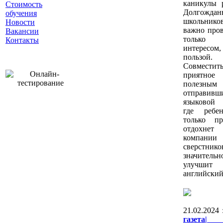
каникулы р
Стоимость
Долгождан
обучения
школьник
Новости
важно пров
Вакансии
толь
Контакты
интересом,
пользой.
Совместит
прият
полезным
отправив
языковой 
где ребе
только пр
отдох
компании
сверстнико
значительн
улучшит
английский
21.02.2024 
газета|