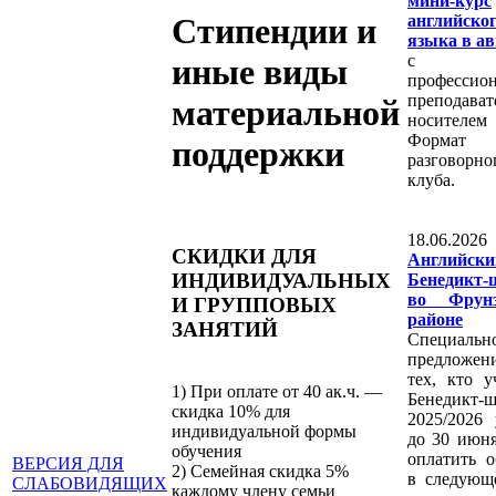
мини-курс
английско
Стипендии и
языка в ав
с
иные виды
профессио
преподават
материальной
носителем
Формат
поддержки
разговорно
клуба.
18.06.2
СКИДКИ ДЛЯ
Английс
ИНДИВИДУАЛЬНЫХ
Бенедикт-
во Фрунз
И ГРУППОВЫХ
районе
ЗАНЯТИЙ
Специальн
предложе
тех, кто у
1) При оплате от 40 ак.ч. —
Бенедикт-ш
скидка 10% для
2025/2026 
индивидуальной формы
до 30 июн
обучения
оплатить о
ВЕРСИЯ ДЛЯ
2) Семейная скидка 5%
в следующ
СЛАБОВИДЯЩИХ
каждому члену семьи