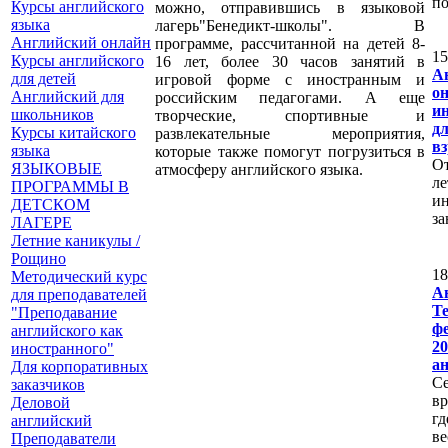
по
Курсы английского
можно, отправившись в языковой
языка
лагерь"Бенедикт-школы". В
Английский онлайн
программе, рассчитанной на детей 8-
1
Курсы английского
16 лет, более 30 часов занятий в
А
для детей
игровой форме с иностранным и
о
Английский для
российским педагогами. А еще
и
школьников
творческие, спортивные и
д
Курсы китайского
развлекательные мероприятия,
в
языка
которые также помогут погрузиться в
От
ЯЗЫКОВЫЕ
атмосферу английского языка.
ле
ПРОГРАММЫ В
и
ДЕТСКОМ
за
ЛАГЕРЕ
Летние каникулы /
Рощино
1
Методический курс
А
для преподавателей
Т
"Преподавание
ф
английского как
2
иностранного"
а
Для корпоративных
С
заказчиков
в
Деловой
гд
английский
ве
Преподаватели