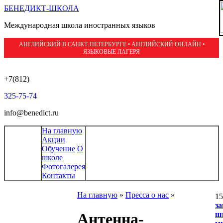
БЕНЕДИКТ-ШКОЛА
Международная школа иностранных языков
АНГЛИЙСКИЙ В САНКТ-ПЕТЕРБУРГЕ • АНГЛИЙСКИЙ ОНЛАЙН •
ЯЗЫКОВЫЕ ЛАГЕРЯ
+7(812)
325-75-74
info@benedict.ru
На главную
Акции
Обучение
О
школе
Фотогалерея
Контакты
На главную
»
Пресса о нас
»
15
за
ш
Антенна-