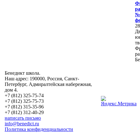
Ф
р
№
ф
2
Дв
ю
тв
Ф
р
Бе
Бенедикт школа.
Наш адрес: 190000, Россия, Санкт-
Петербург, Адмиралтейская набережная,
дом 4.
+7 (812) 325-75-74
+7 (812) 325-75-73
+7 (812) 315-35-96
+7 (812) 312-40-29
написать письмо
info@benedict.ru
Политика конфиденциальности