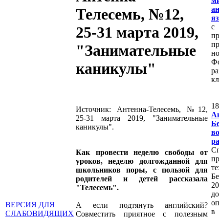
м
а
Телесемь, №12,
яз
с
25-31 марта 2019,
п
пр
"Занимательные
н
Ф
каникулы"
ра
кл
1
Источник: Антенна-Телесемь, №12,
А
25-31 марта 2019, "Занимательные
Б
каникулы".
в
р
С
Как провести неделю свободы от
п
уроков, неделю долгожданной для
те
школьников поры, с пользой для
Бе
родителей и детей рассказала
20
"Телесемь".
д
оп
ВЕРСИЯ ДЛЯ
А если подтянуть английский?
в
СЛАБОВИДЯЩИХ
Совместить приятное с полезным