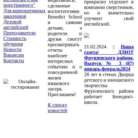
видеозаписи,
прекрасно отдохнет в
иностранного"
сделанные
компании сверстников,
Для корпоративных
воспитателями
но и значительно
заказчиков
Benedict School
улучшит свой
Деловой
и самими
английский.
английский
детьми, а
Преподаватели
родители и
Стоимость
друзья смогут
обучения
просматривать
21.02.2024 ::
Наша
Новости
отчеты о
газета| ДДЮТ
Вакансии
наиболее
Фрунзенского района,
Контакты
интересных
Выпуск № 3 (87)
событиях и о
январь-февраль2024
повседневной
28 лет в стенах Дворца
жизни
детского и юношеского
языкового
творчества
лагеря.
Фрунзенского района
Приглашаем!
работает Бенедикт-
школа.
К списку
новостей