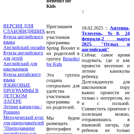
Benedict for
Kids
::
ВЕРСИЯ ДЛЯ
Приглашаем
18.02.2025 ::
Антенна-
СЛАБОВИДЯЩИХ
всех
Телесемь, №8, 24
Курсы английского
участников
февраля-2 марта
языка
программы
2025, "Отдых и
Английский онлайн
Spring Booster и
английский"
Курсы английского
их родителей в
Сейчас самое время
для детей
группу
Benedict
подумать, где и как
Английский для
for Kids
провести весенние и
школьников
летние каникулы
Курсы китайского
Эта группа
ребенку.
языка
создана
Долгожданную для
ЯЗЫКОВЫЕ
специально для
школьников пору
ПРОГРАММЫ В
удобства
важно провести не
ДЕТСКОМ
участников
только с интересом, но
ЛАГЕРЕ
программы и
и с пользой.
Летние каникулы /
их родителей.
Совместить приятное с
Рощино
полезным можно,
Методический курс
Мы будем
отправившись в
для преподавателей
размещать
языковой лагерь, где
"Преподавание
фотографии и
ребенок не только
английского как