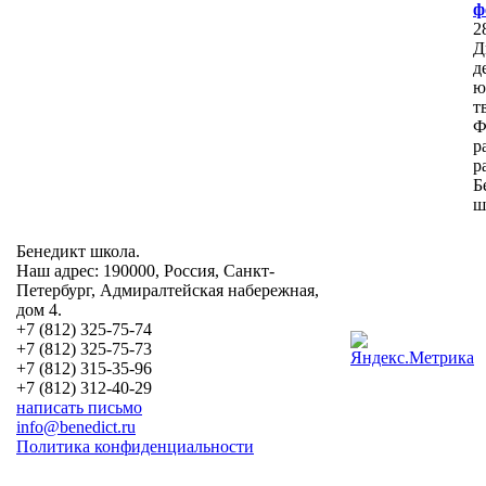
ф
2
Д
д
ю
т
Ф
р
р
Б
ш
Бенедикт школа.
Наш адрес: 190000, Россия, Санкт-
Петербург, Адмиралтейская набережная,
дом 4.
+7 (812) 325-75-74
+7 (812) 325-75-73
+7 (812) 315-35-96
+7 (812) 312-40-29
написать письмо
info@benedict.ru
Политика конфиденциальности