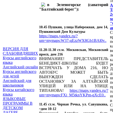
1
в Зеленогорске (санаторий
А
"Балтийский берег"):
Т
2
м
10.45 Пушкин, улица Набережная, дом 14,
а
Пушкинский Дом Культуры
С
https://maps.yandex.ru/?
в
um=mymaps:W37-qEzzWX8Gb1BAl0v..
п
к
ВЕРСИЯ ДЛЯ
11.20-11.30 ст.м. Московская, Московский
в
СЛАБОВИДЯЩИХ
просп, дом 216
л
Курсы английского
ВНИМАНИЕ! ПРЕДСТАВИТЕЛЬ
к
языка
БЕНЕДИКТ-ШКОЛЫ БУДЕТ
р
Английский онлайн
ВСТРЕЧАТЬ У ДОМА 216, НО
Д
Курсы английского
АВТОБУС МОЖЕТ БЫТЬ
д
для детей
ВЫНУЖДЕН СДЕЛАТЬ
ш
Английский для
ОСТАНОВКУ ЗА АЛТАЙСКОЙ
п
школьников
УЛИЦЕЙ ИЛИ НА УЛИЦЕ
п
Курсы китайского
ТИПАНОВА!
https://maps.yandex.ru/?
языка
um=mymaps:FXi_M5tknYKPm-qXcE0..
и
ЯЗЫКОВЫЕ
и
ПРОГРАММЫ В
11.45 ст.м. Черная Речка, ул. Савушкина,
С
ДЕТСКОМ
~дом 10-12
п
ЛАГЕРЕ