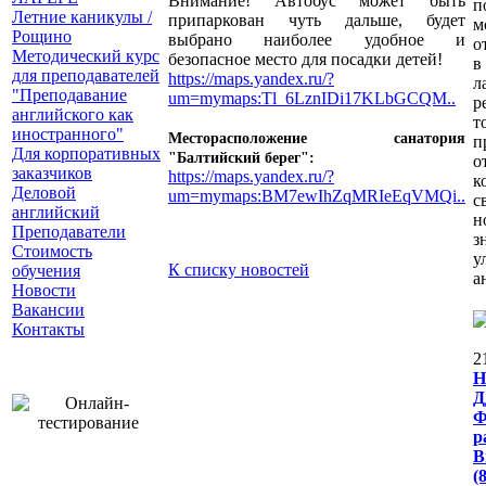
Внимание! Автобус может быть
п
Летние каникулы /
припаркован чуть дальше, будет
м
Рощино
выбрано наиболее удобное и
о
Методический курс
безопасное место для посадки детей!
в
для преподавателей
https://maps.yandex.ru/?
л
"Преподавание
um=mymaps:Tl_6LznIDi17KLbGCQM..
р
английского как
т
иностранного"
Месторасположение санатория
п
Для корпоративных
"Балтийский берег":
о
заказчиков
https://maps.yandex.ru/?
к
Деловой
um=mymaps:BM7ewIhZqMRIeEqVMQi..
с
английский
Преподаватели
з
Стоимость
у
К списку новостей
обучения
а
Новости
Вакансии
Контакты
2
Н
Ф
р
В
(