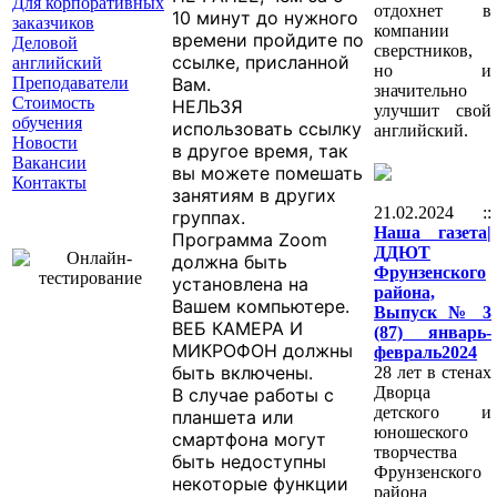
Для корпоративных
отдохнет в
10 минут до нужного
заказчиков
компании
времени пройдите по
Деловой
сверстников,
ссылке, присланной
английский
но и
Преподаватели
Вам.
значительно
Стоимость
НЕЛЬЗЯ
улучшит свой
обучения
использовать ссылку
английский.
Новости
в другое время, так
Вакансии
вы можете помешать
Контакты
занятиям в других
21.02.2024 ::
группах.
Наша газета|
Программа Zoom
ДДЮТ
должна быть
Фрунзенского
установлена на
района,
Вашем компьютере.
Выпуск № 3
ВЕБ КАМЕРА И
(87) январь-
МИКРОФОН должны
февраль2024
быть включены.
28 лет в стенах
Дворца
В случае работы с
детского и
планшета или
юношеского
смартфона могут
творчества
быть недоступны
Фрунзенского
некоторые функции
района