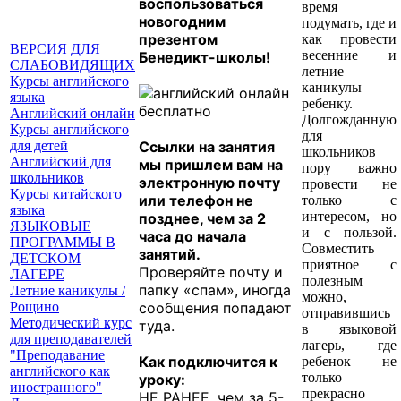
воспользоваться
время
новогодним
подумать, где и
презентом
как провести
ВЕРСИЯ ДЛЯ
весенние и
Бенедикт-школы!
СЛАБОВИДЯЩИХ
летние
Курсы английского
каникулы
языка
ребенку.
Английский онлайн
Долгожданную
Курсы английского
для
для детей
Ссылки на занятия
школьников
Английский для
мы пришлем вам на
пору важно
школьников
электронную почту
провести не
Курсы китайского
или телефон не
только с
языка
интересом, но
позднее, чем за 2
ЯЗЫКОВЫЕ
и с пользой.
часа до начала
ПРОГРАММЫ В
Совместить
занятий.
ДЕТСКОМ
приятное с
Проверяйте почту и
ЛАГЕРЕ
полезным
папку «спам», иногда
Летние каникулы /
можно,
Рощино
сообщения попадают
отправившись
Методический курс
туда.
в языковой
для преподавателей
лагерь, где
"Преподавание
Как подключится к
ребенок не
английского как
только
уроку:
иностранного"
прекрасно
НЕ РАНЕЕ, чем за 5-