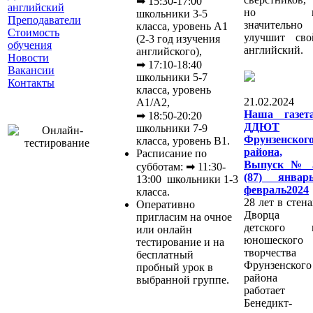
➡ 15:30-17:00
английский
но 
школьники 3-5
Преподаватели
значительно
класса, уровень A1
Стоимость
улучшит сво
(2-3 год изучения
обучения
английский.
английского),
Новости
➡ 17:10-18:40
Вакансии
школьники 5-7
Контакты
класса, уровень
21.02.2024 :
A1/A2,
Наша газета
➡ 18:50-20:20
ДДЮТ
школьники 7-9
Фрунзенског
класса, уровень B1.
района,
Расписание по
Выпуск № 
субботам: ➡ 11:30-
(87) январь
13:00 школьники 1-3
февраль2024
класса.
28 лет в стена
Оперативно
Дворца
пригласим на очное
детского 
или онлайн
юношеского
тестирование и на
творчества
бесплатный
Фрунзенского
пробный урок в
района
выбранной группе.
работает
Бенедикт-