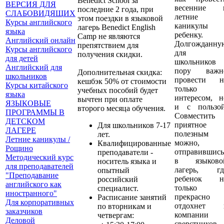
Benedict School за
ВЕРСИЯ ДЛЯ
весенние 
последние 2 года, при
СЛАБОВИДЯЩИХ
летние
этом поездки в языковой
Курсы английского
каникулы
лагерь Benedict English
языка
ребенку.
Camp не являются
Английский онлайн
Долгожданну
препятствием для
Курсы английского
для
получения скидки.
для детей
школьников
Английский для
пору важн
Дополнительная скидка:
школьников
провести н
кешбэк 50% от стоимости
Курсы китайского
только 
учебных пособий будет
языка
интересом, н
вычтен при оплате
ЯЗЫКОВЫЕ
и с пользой
второго месяца обучения.
ПРОГРАММЫ В
Совместить
ДЕТСКОМ
приятное 
Для школьников 7-17
ЛАГЕРЕ
полезным
лет.
Летние каникулы /
можно,
Квалифицированные
Рощино
отправившись
преподаватели -
Методический курс
в языково
носитель языка и
для преподавателей
лагерь, гд
опытный
"Преподавание
ребенок н
российский
английского как
только
специалист.
иностранного"
прекрасно
Расписание занятий
Для корпоративных
отдохнет 
по вторникам и
заказчиков
компании
четвергам:
Деловой
сверстников,