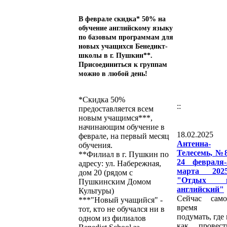
В феврале скидка* 50% на
обучение английскому языку
по базовым программам для
новых учащихся Бенедикт-
школы в г. Пушкин**.
Присоединиться к группам
можно в любой день!
*Скидка 50%
::
предоставляется всем
новым учащимся***,
начинающим обучение в
18.02.2025 :
феврале, на первый месяц
Антенна-
обучения.
Телесемь, №8
**Филиал в г. Пушкин по
24 февраля-
адресу: ул. Набережная,
марта 2025
дом 20 (рядом с
"Отдых 
Пушкинским Домом
английский"
Культуры)
Сейчас само
***"Новый учащийся" -
время
тот, кто не обучался ни в
подумать, где 
одном из филиалов
как провест