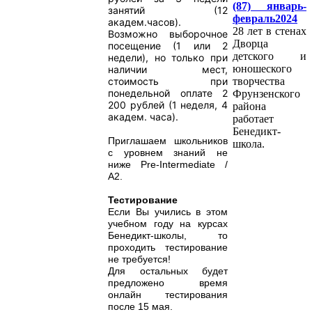
(87) январь-
занятий (12
февраль2024
академ.часов).
28 лет в стенах
Возможно выборочное
Дворца
посещение (1 или 2
детского и
недели), но только при
юношеского
наличии мест,
творчества
стоимость при
понедельной оплате 2
Фрунзенского
200 рублей (1 неделя, 4
района
академ. часа).
работает
Бенедикт-
Приглашаем школьников
школа.
с уровнем знаний не
ниже Pre-Intermediate /
A2.
Тестирование
Если Вы учились в этом
учебном году на курсах
Бенедикт-школы, то
проходить тестирование
не требуется!
Для остальных будет
предложено время
онлайн тестирования
после 15 мая.