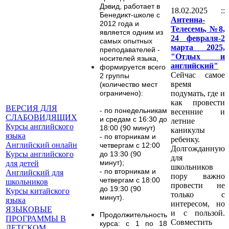
Дэвид, работает в
18.02.2025 ::
Бенедикт-школе с
Антенна-
2012 года и
Телесемь, №8,
является одним из
24 февраля-2
самых опытных
марта 2025,
преподавателей -
"Отдых и
носителей языка,
английский"
формируется всего
Сейчас самое
2 группы
время
(количество мест
подумать, где и
ограничено):
как провести
ВЕРСИЯ ДЛЯ
-
по понедельникам
весенние и
СЛАБОВИДЯЩИХ
и средам с 16:30 до
летние
Курсы английского
18:00 (90 минут)
каникулы
языка
- по вторникам и
ребенку.
Английский онлайн
четвергам с 12:00
Долгожданную
Курсы английского
до 13:30 (90
для
минут);
для детей
школьников
- по вторникам и
Английский для
пору важно
четвергам с 18:00
школьников
провести не
до 19:30 (90
Курсы китайского
только с
минут).
языка
интересом, но
ЯЗЫКОВЫЕ
и с пользой.
Продолжительность
ПРОГРАММЫ В
Совместить
курса: с 1 по 18
ДЕТСКОМ