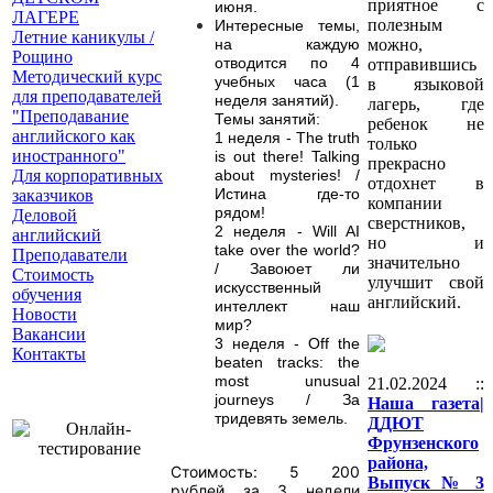
приятное с
июня.
ЛАГЕРЕ
полезным
Интересные темы,
Летние каникулы /
можно,
на каждую
Рощино
отводится по 4
отправившись
Методический курс
учебных часа (1
в языковой
для преподавателей
неделя занятий).
лагерь, где
"Преподавание
Темы занятий:
ребенок не
английского как
1 неделя - The truth
только
иностранного"
is out there! Talking
прекрасно
Для корпоративных
about mysteries! /
отдохнет в
Истина где-то
заказчиков
компании
рядом!
Деловой
сверстников,
2 неделя - Will AI
английский
но и
take over the world?
Преподаватели
значительно
/ Завоюет ли
Стоимость
улучшит свой
искусственный
обучения
английский.
интеллект наш
Новости
мир?
Вакансии
3 неделя - Off the
Контакты
beaten tracks: the
most unusual
21.02.2024 ::
journeys / За
Наша газета|
тридевять земель.
ДДЮТ
Фрунзенского
района,
Стоимость: 5 200
Выпуск № 3
рублей за 3 недели