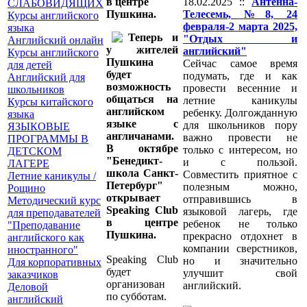
18.02.2025 ::
Антенна-
в центре
СЛАБОВИДЯЩИХ
Телесемь, №8, 24
Пушкина.
Курсы английского
февраля-2 марта 2025,
языка
Теперь и
"Отдых и
Английский онлайн
у жителей
английский"
Курсы английского
Пушкина
Сейчас самое время
для детей
будет
подумать, где и как
Английский для
возможность
провести весенние и
школьников
общаться на
летние каникулы
Курсы китайского
английском
ребенку. Долгожданную
языка
языке с
для школьников пору
ЯЗЫКОВЫЕ
англичанами.
важно провести не
ПРОГРАММЫ В
В октябре
только с интересом, но
ДЕТСКОМ
"Бенедикт-
и с пользой.
ЛАГЕРЕ
школа Санкт-
Совместить приятное с
Летние каникулы /
Петербург"
полезным можно,
Рощино
открывает
отправившись в
Методический курс
Speaking Club
языковой лагерь, где
для преподавателей
в центре
ребенок не только
"Преподавание
Пушкина.
прекрасно отдохнет в
английского как
компании сверстников,
иностранного"
Speaking Club
но и значительно
Для корпоративных
будет
улучшит свой
заказчиков
организован
английский.
Деловой
по субботам.
английский