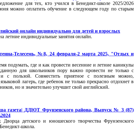
едложение для тех, кто учился в Бенедикт-школе 2025/2026
 июня можно оплатить обучение в следующем году по старым
лийский онлайн индивидуально для детей и взрослых
на летние индивидуальные занятия онлайн.
тенна-Телесемь, №8, 24 февраля-2 марта 2025, "Отдых и
емя подумать, где и как провести весенние и летние каникулы
жданную для школьников пору важно провести не только с
 и с пользой. Совместить приятное с полезным можно,
языковой лагерь, где ребенок не только прекрасно отдохнет в
ников, но и значительно улучшит свой английский.
ша газета| ДДЮТ Фрунзенского района, Выпуск № 3 (87)
ь2024
х Дворца детского и юношеского творчества Фрунзенского
 Бенедикт-школа.