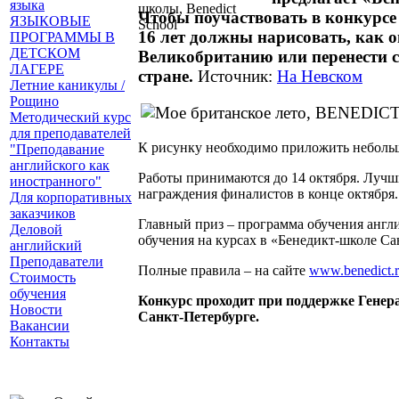
языка
Чтобы поучаствовать в конкурсе 
ЯЗЫКОВЫЕ
16 лет должны нарисовать, как о
ПРОГРАММЫ В
ДЕТСКОМ
Великобританию или перенести с
ЛАГЕРЕ
стране.
Источник:
На Невском
Летние каникулы /
Рощино
Методический курс
для преподавателей
К рисунку необходимо приложить неболь
"Преподавание
английского как
Pаботы принимаются до 14 октября. Лучш
иностранного"
награждения финалистов в конце октября.
Для корпоративных
заказчиков
Главный приз – программа обучения англ
Деловой
обучения на курсах в «Бенедикт-школе Са
английский
Преподаватели
Полные правила – на сайте
www.benedict.
Стоимость
обучения
Конкурс проходит при поддержке Генер
Новости
Санкт-Петербурге.
Вакансии
Контакты