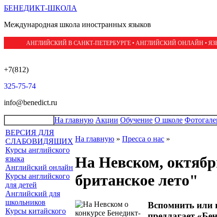
БЕНЕДИКТ-ШКОЛА
Международная школа иностранных языков
АНГЛИЙСКИЙ В САНКТ-ПЕТЕРБУРГЕ • АНГЛИЙСКИЙ ОНЛАЙН • Я
+7(812)
325-75-74
info@benedict.ru
На главную
Акции
Обучение
О школе
Фотогале
ВЕРСИЯ ДЛЯ
На главную
»
Пресса о нас
»
СЛАБОВИДЯЩИХ
Курсы английского
На Невском, октябр
языка
Английский онлайн
британское лето"
Курсы английского
для детей
Английский для
школьников
Вспомнить или 
Курсы китайского
предлагает «Бе