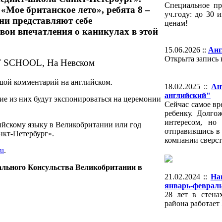
Специальное пр
«Мое британское лето», ребята 8 –
уч.году: до 30
ни представляют себе
ценам!
вои впечатления о каникулах в этой
15.06.2026 ::
Анг
Открыта запись 
шой комментарий на английском.
18.02.2025 ::
Ан
английский"
ие из них будут экспонироваться на церемонии
Сейчас самое вр
ребенку. Долго
интересом, но
ийскому языку в Великобритании или год
отправившись в 
нкт-Петербург».
компании сверст
ru
.
ального Консульства Великобритании в
21.02.2024 ::
На
январь-феврал
28 лет в стена
района работает