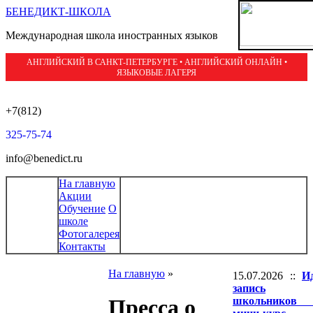
БЕНЕДИКТ-ШКОЛА
Международная школа иностранных языков
АНГЛИЙСКИЙ В САНКТ-ПЕТЕРБУРГЕ • АНГЛИЙСКИЙ ОНЛАЙН •
ЯЗЫКОВЫЕ ЛАГЕРЯ
+7(812)
325-75-74
info@benedict.ru
На главную
Акции
Обучение
О
школе
Фотогалерея
Контакты
На главную
»
15.07.2026 ::
И
запись
школьников 
Пресса о