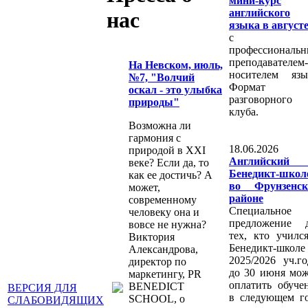
мини-курс
английского
нас
языка в август
с
профессиональ
преподавателем-
На Невском, июль,
носителем язы
№7, "Волчий
Формат
оскал - это улыбка
разговорного
природы"
клуба.
Возможна ли
гармония с
18.06.2026 
природой в XXI
Английский
веке? Если да, то
Бенедикт-школ
как ее достичь? А
во Фрунзенск
может,
районе
современному
Специальное
человеку она и
предложение 
вовсе не нужна?
тех, кто училс
Виктория
Бенедикт-школе
Александрова,
2025/2026 уч.го
директор по
до 30 июня мо
маркетингу, PR
оплатить обуче
BENEDICT
ВЕРСИЯ ДЛЯ
в следующем г
SCHOOL, о
СЛАБОВИДЯЩИХ