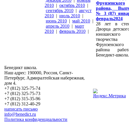
декабрь 2010
|
ноябрь
Фрунзенского
2010
|
октябрь 2010
|
района, Выпу
сентябрь 2010
|
август
№ 3 (87) янва
2010
|
июль 2010
|
февраль2024
июнь 2010
|
май 2010
|
28 лет в сте
апрель 2010
|
март
Дворца детског
2010
|
февраль 2010
|
юношеского
творчества
Фрунзенского
района работ
Бенедикт-школа.
Бенедикт школа.
Наш адрес: 190000, Россия, Санкт-
Петербург, Адмиралтейская набережная,
дом 4.
+7 (812) 325-75-74
+7 (812) 325-75-73
+7 (812) 315-35-96
+7 (812) 312-40-29
написать письмо
info@benedict.ru
Политика конфиденциальности