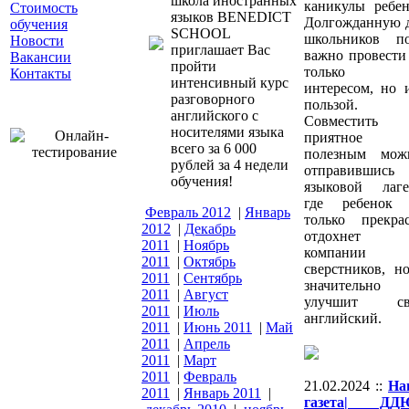
школа иностранных
каникулы ребен
Стоимость
языков BENEDICT
Долгожданную 
обучения
SCHOOL
школьников п
Новости
приглашает Вас
важно провести
Вакансии
пройти
только
Контакты
интенсивный курс
интересом, но 
разговорного
пользой.
английского с
Совместить
носителями языка
приятное
всего за 6 000
полезным мож
рублей за 4 недели
отправившись
обучения!
языковой лаге
где ребенок 
Февраль 2012
|
Январь
только прекра
2012
|
Декабрь
отдохнет
2011
|
Ноябрь
компании
2011
|
Октябрь
сверстников, н
2011
|
Сентябрь
значительно
2011
|
Август
улучшит св
2011
|
Июль
английский.
2011
|
Июнь 2011
|
Май
2011
|
Апрель
2011
|
Март
2011
|
Февраль
21.02.2024 ::
На
2011
|
Январь 2011
|
газета| ДД