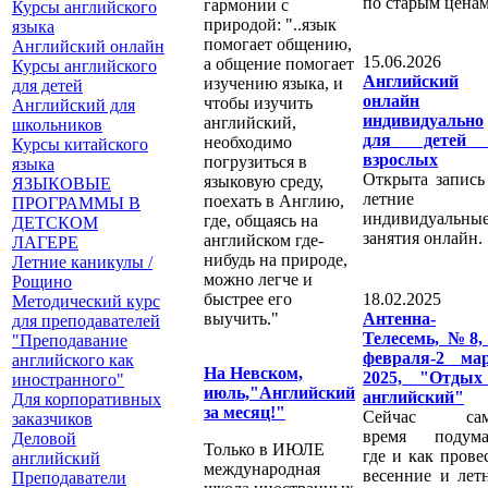
по старым ценам
гармонии с
Курсы английского
природой: "..язык
языка
помогает общению,
Английский онлайн
15.06.2026 
а общение помогает
Курсы английского
Английский
изучению языка, и
для детей
онлайн
чтобы изучить
Английский для
индивидуально
английский,
школьников
для детей
необходимо
Курсы китайского
взрослых
погрузиться в
языка
Открыта запись
языковую среду,
ЯЗЫКОВЫЕ
летние
поехать в Англию,
ПРОГРАММЫ В
индивидуальны
где, общаясь на
ДЕТСКОМ
занятия онлайн.
английском где-
ЛАГЕРЕ
нибудь на природе,
Летние каникулы /
можно легче и
Рощино
быстрее его
18.02.2025 
Методический курс
выучить."
Антенна-
для преподавателей
Телесемь, №8,
"Преподавание
февраля-2 ма
английского как
На Невском,
2025, "Отдых
иностранного"
июль,"Английский
английский"
Для корпоративных
за месяц!"
Сейчас сам
заказчиков
время подума
Деловой
Только в ИЮЛЕ
где и как прове
английский
международная
весенние и лет
Преподаватели