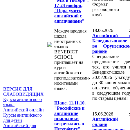
"МК в Питере",
Формат
17-24 ноября,
разговорного
"Пора учить
клуба.
английский с
англичанами"
18.06.2026 :
Международная
Английский 
школа
Бенедикт-школе
иностранных
во Фрунзенско
языков
районе
BENEDICT
Специальное
SCHOOL
предложение дл
приглашает на
тех, кто учился 
курсы
Бенедикт-школе
английского с
2025/2026 уч.году
преподавателями-
до 30 июня можн
носителями
оплатить обучени
языка.
ВЕРСИЯ ДЛЯ
в следующем год
СЛАБОВИДЯЩИХ
по старым ценам!
Курсы английского
Шанс, 11.11.10,
языка
"Российские и
Английский онлайн
английские
15.06.2026 :
Курсы английского
школьники
Английский
для детей
встретились в
онлайн
Английский для
Петербурге"
индивидуально