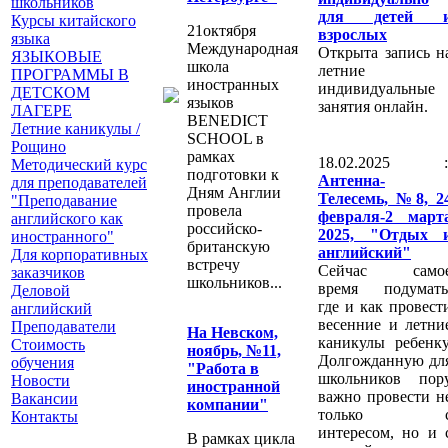
школьников
для детей 
Курсы китайского
21октября
взрослых
языка
Международная
Открыта запись н
ЯЗЫКОВЫЕ
школа
летние
ПРОГРАММЫ В
иностранных
индивидуальные
ДЕТСКОМ
языков
занятия онлайн.
ЛАГЕРЕ
BENEDICT
Летние каникулы /
SCHOOL в
Рощино
рамках
18.02.2025 :
Методический курс
подготовки к
Антенна-
для преподавателей
Дням Англии
Телесемь, №8, 2
"Преподавание
провела
февраля-2 март
английского как
российско-
2025, "Отдых 
иностранного"
британскую
английский"
Для корпоративных
встречу
Сейчас само
заказчиков
школьников...
время подумать
Деловой
где и как провест
английский
весенние и летни
Преподаватели
На Невском,
каникулы ребенку
Стоимость
ноябрь, №11,
Долгожданную дл
обучения
"Работа в
школьников пор
Новости
иностранной
важно провести н
Вакансии
компании"
только 
Контакты
интересом, но и 
В рамках цикла