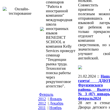
пользой.
семинаров
Совместить
"Работа в
приятное 
иностранной
полезным можно
компании"
отправившись 
международная
языковой лагерь
школа
где ребенок н
иностранных
только прекрасн
языков
отдохнет 
BENEDICT
компании
SCHOOL и
сверстников, но 
компания Kelly
значительно
Services проведут
улучшит сво
семинар
английский.
"Тенденции
рынка труда.
Технология
поиска работы
21.02.2024 ::
Наш
через
газета| ДДЮ
рекрутинговое
Фрунзенского
агентство".
района, Выпус
№ 3 (87) январь
Февраль
февраль2024
2012
|
Январь
28 лет в стена
2012
|
Декабрь
Дворца детского 
2011
|
Ноябрь