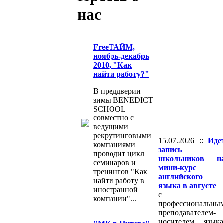
нас
FreeТАЙМ,
ноябрь-декабрь
2010, "Как
найти работу?"
В преддверии
зимы BENEDICT
SCHOOL
совместно с
ведущими
рекрутинговыми
15.07.2026 ::
Иде
компаниями
запись
проводит цикл
школьников н
семинаров и
мини-курс
тренингов "Как
английского
найти работу в
языка в августе
иностранной
с
компании"...
профессиональны
преподавателем-
носителем языка