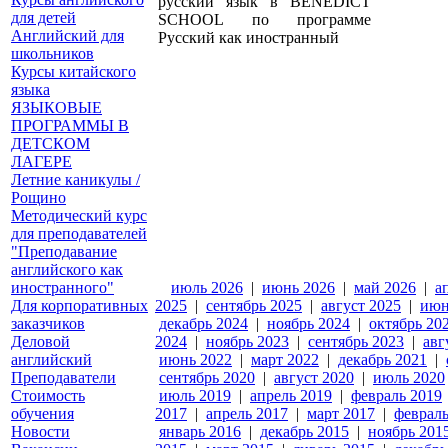
для детей
Английский для
школьников
Курсы китайского
языка
ЯЗЫКОВЫЕ
ПРОГРАММЫ В
ДЕТСКОМ
ЛАГЕРЕ
Летние каникулы /
Рощино
Методический курс
для преподавателей
"Преподавание
английского как
иностранного"
июль 2026
|
июнь 2026
|
май 2026
|
а
Для корпоративных
2025
|
сентябрь 2025
|
август 2025
|
июн
заказчиков
декабрь 2024
|
ноябрь 2024
|
октябрь 20
Деловой
2024
|
ноябрь 2023
|
сентябрь 2023
|
авг
английский
июнь 2022
|
март 2022
|
декабрь 2021
|
Преподаватели
сентябрь 2020
|
август 2020
|
июль 2020
Стоимость
июль 2019
|
апрель 2019
|
февраль 2019
обучения
2017
|
апрель 2017
|
март 2017
|
февраль
Новости
январь 2016
|
декабрь 2015
|
ноябрь 201