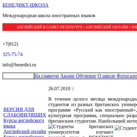
БЕНЕДИКТ-ШКОЛА
Международная школа иностранных языков
АНГЛИЙСКИЙ В САНКТ-ПЕТЕРБУРГЕ • АНГЛИЙСКИЙ ОНЛАЙН • Я
+7(812)
325-75-74
info@benedict.ru
На главную
Акции
Обучение
О школе
Фотогале
26.07.2010 ::
В течение целого месяца международ
студентов из разных британских унив
ВЕРСИЯ ДЛЯ
программе «Русский как иностранный»,
СЛАБОВИДЯЩИХ
культурная программа, специально ра
Курсы английского
британским студентам. Наибольший инте
языка
Английский онлайн
Курсы английского