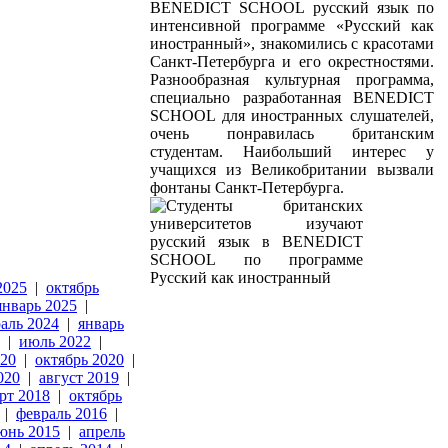
BENEDICT SCHOOL русский язык по
интенсивной программе «Русский как
иностранный», знакомились с красотами
Санкт-Петербурга и его окрестностями.
Разнообразная культурная программа,
специально разработанная BENEDICT
SCHOOL для иностранных слушателей,
очень понравилась британским
студентам. Наибольший интерес у
учащихся из Великобритании вызвали
фонтаны Санкт-Петербурга.
2025
|
октябрь
январь 2025
|
аль 2024
|
январь
|
июль 2022
|
020
|
октябрь 2020
|
020
|
август 2019
|
рт 2018
|
октябрь
|
февраль 2016
|
юнь 2015
|
апрель