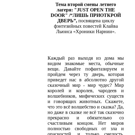
Тема второй смены летнего
лагеря: "JUST OPEN THE
DOOR" /“ЛИШЬ ПРИОТКРОЙ
ДВЕРЬ”,
посвящена циклу
фэнтезийных повестей Клайва
Льюиса «Хроники Нарнии».
Каждый раз выходя из дома мы
видим знакомые места, обычные
вещи. Давайте пофантазируем и
пройдем через ту дверь, которая
приведет нас в абсолютно другой
сказочный мир - мир чудес? Мир
королей и королев, чародеев и
волшебников, мифических существ
и говорящих животных. Скажете,
что это всё волшебство и сказка? Да,
но даже в сказке не всё так сказочно
прекрасно и обязательно со
счастливым концом. Нет миров
полностью свободных от зла и
опасностей, и только смелость,