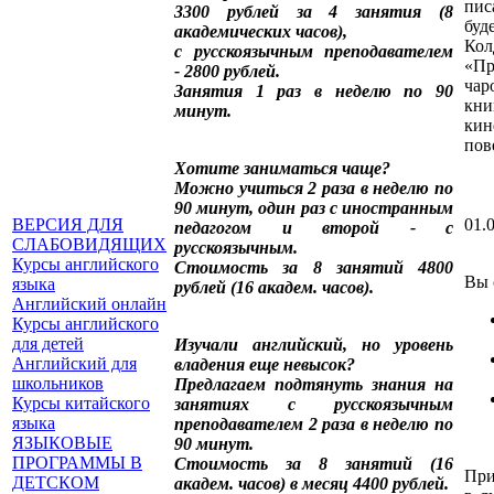
пис
3300 рублей за 4 занятия (8
бу
академических часов),
Ко
с русскоязычным преподавателем
«П
- 2800 рублей.
чар
Занятия 1 раз в неделю по 90
кн
минут.
ки
пов
Хотите заниматься чаще?
Можно учиться 2 раза в неделю по
90 минут, один раз с иностранным
ВЕРСИЯ ДЛЯ
01.0
педагогом и второй - с
СЛАБОВИДЯЩИХ
русскоязычным.
Курсы английского
Стоимость за 8 занятий 4800
Вы 
языка
рублей (16 академ. часов).
Английский онлайн
Курсы английского
для детей
Изучали английский, но уровень
Английский для
владения еще невысок?
школьников
Предлагаем подтянуть знания на
Курсы китайского
занятиях с русскоязычным
языка
преподавателем 2 раза в неделю по
ЯЗЫКОВЫЕ
90 минут.
ПРОГРАММЫ В
Стоимость за 8 занятий (16
При
ДЕТСКОМ
академ. часов) в месяц 4400 рублей.