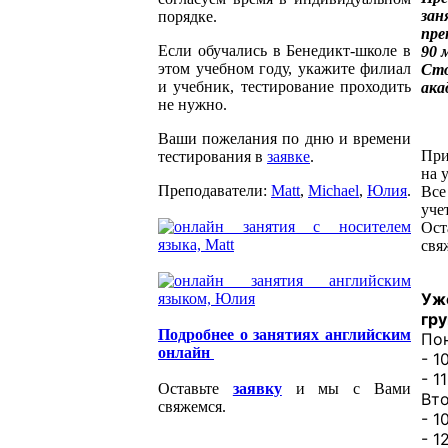
за
порядке.
пре
Если обучались в Бенедикт-школе в
90 
этом учебном году, укажите филиал
Ст
и учебник, тестирование проходить
ака
не нужно.
Ваши пожелания по дню и времени
При
тестирования в
заявке
.
на 
Преподаватели:
Matt
,
Michael
,
Юлия
.
Все
уче
Ос
свя
Уж
гр
Подробнее о занятиях английским
По
онлайн
- 1
- 1
Оставьте
заявку
и мы с Вами
Вто
свяжемся.
- 1
- 1