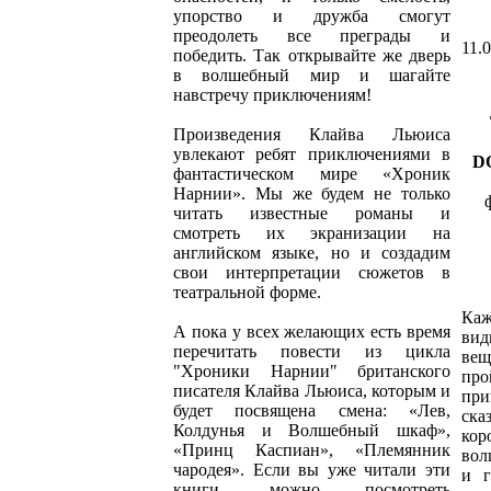
упорство и дружба смогут
преодолеть все преграды и
11.0
победить. Так открывайте же дверь
в волшебный мир и шагайте
навстречу приключениям!
Произведения Клайва Льюиса
увлекают ребят приключениями в
D
фантастическом мире «Хроник
Нарнии». Мы же будем не только
читать известные романы и
смотреть их экранизации на
английском языке, но и создадим
свои интерпретации сюжетов в
театральной форме.
Ка
А пока у всех желающих есть время
вид
перечитать повести из цикла
вещ
"Хроники Нарнии" британского
про
писателя Клайва Льюиса, которым и
при
будет посвящена смена: «Лев,
ска
Колдунья и Волшебный шкаф»,
кор
«Принц Каспиан», «Племянник
вол
чародея». Если вы уже читали эти
и г
книги, можно посмотреть