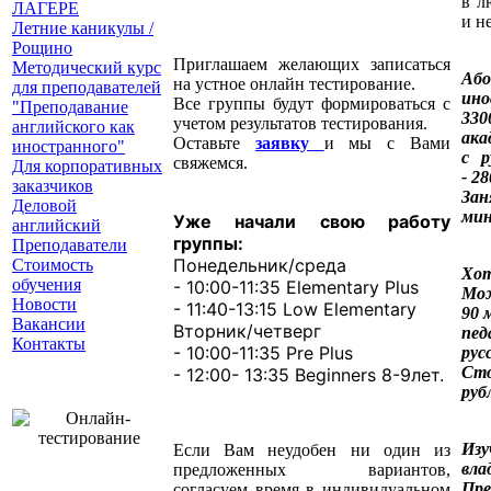
в л
ЛАГЕРЕ
и н
Летние каникулы /
Рощино
Приглашаем желающих записаться
Методический курс
Або
на устное онлайн тестирование.
для преподавателей
ин
Все группы будут формироваться с
"Преподавание
33
учетом результатов тестирования.
английского как
ака
Оставьте
заявку
и мы с Вами
иностранного"
с р
свяжемся.
Для корпоративных
- 2
заказчиков
За
Деловой
мин
Уже начали свою работу
английский
группы:
Преподаватели
Понедельник/среда
Стоимость
Хот
обучения
- 10:00-11:35 Elementary Plus
Мож
Новости
- 11:40-13:15 Low Elementary
90 
Вакансии
Вторник/четверг
пе
Контакты
- 10:00-11:35 Pre Plus
рус
Ст
- 12:00- 13:35 Beginners 8-9лет.
руб
Изу
Если Вам неудобен ни один из
вла
предложенных вариантов,
Пре
согласуем время в индивидуальном