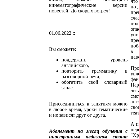
что
кинематографические версии
но 
повестей. До скорых встреч!
пр
сч
по
опа
01.06.2022 ::
уп
пр
поб
Вы сможете:
в 
нав
поддержать уровень
английского,
Пр
повторить грамматику в
увл
разговорной речи,
фа
обогатить свой словарный
Нар
запас.
чи
см
анг
Присоединиться к занятиям можно
св
в любое время, уроки тематические
теа
и не зависят друг от друга.
А п
пе
Абонемент на месяц обучения с
"Х
иностранным педагогом стоит