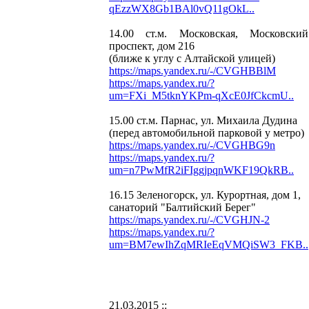
qEzzWX8Gb1BAl0vQ11gOkL..
14.00 ст.м. Московская, Московский
проспект, дом 216
(ближе к углу с Алтайской улицей)
https://maps.yandex.ru/-/CVGHBBlM
https://maps.yandex.ru/?
um=FXi_M5tknYKPm-qXcE0JfCkcmU..
15.00 ст.м. Парнас, ул. Михаила Дудина
(перед автомобильной парковой у метро)
https://maps.yandex.ru/-/CVGHBG9n
https://maps.yandex.ru/?
um=n7PwMfR2iFIggjpqnWKF19QkRB..
16.15 Зеленогорск, ул. Курортная, дом 1,
санаторий "Балтийский Берег"
https://maps.yandex.ru/-/CVGHJN-2
https://maps.yandex.ru/?
um=BM7ewIhZqMRIeEqVMQiSW3_FKB..
21.03.2015 ::