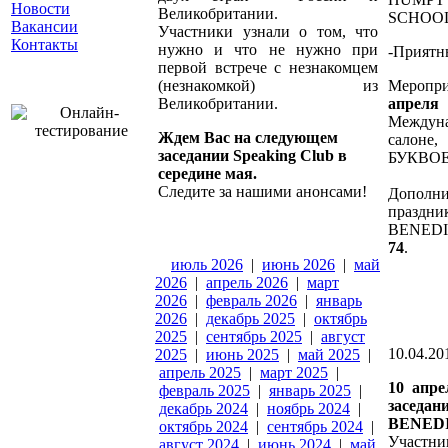
Новости
Великобритании.
SCHOOL
Вакансии
Участники узнали о том, что
Контакты
нужно и что не нужно при
-Приятн
первой встрече с незнакомцем
(незнакомкой) из
Меропр
Великобритании.
апреля
Между
Ждем Вас на следующем
салоне,
заседании Speaking Club в
БУКВОЕ
середине мая.
Следите за нашими анонсами!
Дополни
празд
BENED
74
.
июль 2026
|
июнь 2026
|
май
2026
|
апрель 2026
|
март
2026
|
февраль 2026
|
январь
2026
|
декабрь 2025
|
октябрь
2025
|
сентябрь 2025
|
август
10.04.201
2025
|
июнь 2025
|
май 2025
|
апрель 2025
|
март 2025
|
10 апре
февраль 2025
|
январь 2025
|
заседа
декабрь 2024
|
ноябрь 2024
|
BENED
октябрь 2024
|
сентябрь 2024
|
Участн
август 2024
|
июнь 2024
|
май