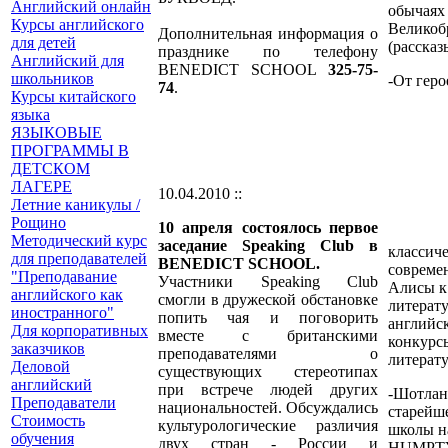
Английский онлайн
обыч
Курсы английского
Великоб
Дополнительная информация о
для детей
(рассказ
празднике по телефону
Английский для
BENEDICT SCHOOL
325-75-
школьников
-От геро
74
.
Курсы китайского
языка
ЯЗЫКОВЫЕ
ПРОГРАММЫ В
ДЕТСКОМ
ЛАГЕРЕ
10.04.2010 ::
Летние каникулы /
Рощино
10 апреля состоялось первое
Методический курс
заседание Speaking Club в
классич
для преподавателей
BENEDICT SCHOOL.
совреме
"Преподавание
Участники Speaking Club
Алисы к
английского как
смогли в дружеской обстановке
литерат
иностранного"
попить чая и поговорить
английс
Для корпоративных
вместе с британскими
конкурс
заказчиков
преподавателями о
литерат
Деловой
существующих стереотипах
английский
при встрече людей других
-Шотлан
Преподаватели
национальностей. Обсуждались
старейше
Стоимость
культурологические различия
школы н
обучения
двух стран - России и
HUMPT