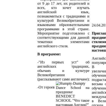
от 9 до 17 лет, их родителей и
всех, кто хочет изучать
английский язык,
познакомиться с традициями и
культурой Великобритании и
языковыми образовательными
24.04.201
программами в этой стране.
Мероприятие подготовлено с
Пригла
соответствующими для данной
праздн
тематики элементами
стилиз
английского стиля.
празд
настоящ
В программе:
Английс
-"Из первых уст" об
популярн
английских традициях,
В по
обычаях и культуре
увелич
Великобритании
обучени
(рассказывают сами англичане);
подрас
весьма 
-От героев
обуче
англ
междуна
в Вели
отсюда