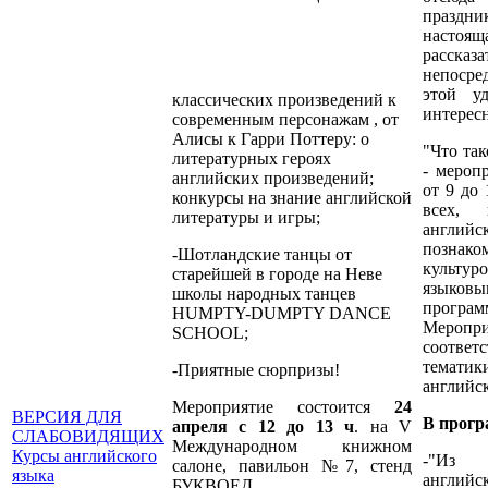
празд
насто
расс
непосре
этой у
классических произведений к
интересн
современным персонажам , от
Алисы к Гарри Поттеру: о
"Что та
литературных героях
- мероп
английских произведений;
от 9 до 
конкурсы на знание английской
всех, 
литературы и игры;
англ
познако
-Шотландские танцы от
культур
старейшей в городе на Неве
языковы
школы народных танцев
програм
HUMPTY-DUMPTY DANCE
Меропри
SCHOOL;
соответ
темат
-Приятные сюрпризы!
английск
Мероприятие состоится
24
ВЕРСИЯ ДЛЯ
В прогр
апреля с 12 до 13 ч
. на V
СЛАБОВИДЯЩИХ
Международном книжном
Курсы английского
-"Из 
салоне, павильон №7, стенд
языка
англи
БУКВОЕД.