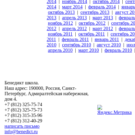
2014
|
ноябрь 2014
|
октябрь 2014
|
сент
2014
|
март 2014
|
февраль 2014
|
январь
октябрь 2013
|
сентябрь 2013
|
август 20
2013
|
апрель 2013
|
март 2013
|
февраль
ноябрь 2012
|
октябрь 2012
|
сентябрь 2
2012
|
апрель 2012
|
март 2012
|
февраль
ноябрь 2011
|
октябрь 2011
|
сентябрь 20
2011
|
февраль 2011
|
январь 2011
|
дека
2010
|
сентябрь 2010
|
август 2010
|
июл
апрель 2010
|
март 2010
|
февраль 2010
Бенедикт школа.
Наш адрес: 190000, Россия, Санкт-
Петербург, Адмиралтейская набережная,
дом 4.
+7 (812) 325-75-74
+7 (812) 325-75-73
+7 (812) 315-35-96
+7 (812) 312-40-29
написать письмо
info@benedict.ru