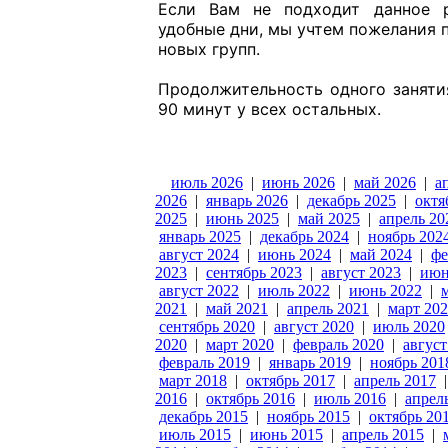
Если Вам не подходит данное р
удобные дни, мы учтем пожелания 
новых групп.
Продолжительность одного заняти
90 минут у всех остальных.
июль 2026
|
июнь 2026
|
май 2026
|
а
2026
|
январь 2026
|
декабрь 2025
|
октя
2025
|
июнь 2025
|
май 2025
|
апрель 20
январь 2025
|
декабрь 2024
|
ноябрь 202
август 2024
|
июнь 2024
|
май 2024
|
фе
2023
|
сентябрь 2023
|
август 2023
|
июн
август 2022
|
июль 2022
|
июнь 2022
|
2021
|
май 2021
|
апрель 2021
|
март 20
сентябрь 2020
|
август 2020
|
июль 2020
2020
|
март 2020
|
февраль 2020
|
август
февраль 2019
|
январь 2019
|
ноябрь 201
март 2018
|
октябрь 2017
|
апрель 2017
2016
|
октябрь 2016
|
июль 2016
|
апрел
декабрь 2015
|
ноябрь 2015
|
октябрь 20
июль 2015
|
июнь 2015
|
апрель 2015
|