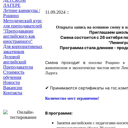
ДЕТСКОМ
ЛАГЕРЕ
Летние каникулы /
11.09.2024 ::
Рощино
Методический курс
для преподавателей
Открыта запись на осеннюю смену в 
"Преподавание
Приглашаем школьн
английского как
Смена состоится с 26 октября п
иностранного"
"Ленингр
Для корпоративных
Программа стала длиннее - прод
заказчиков
Деловой
английский
Смена проходит в
поселке Рощино в 
Преподаватели
живописном и экологически чистом месте Лени
Стоимость
Ладога.
обучения
Новости
Вакансии
✔
Принимаются сертификаты на гос.ком
Контакты
Количество мест ограничено!
В программе:
Занятия английским с педагогами-носит